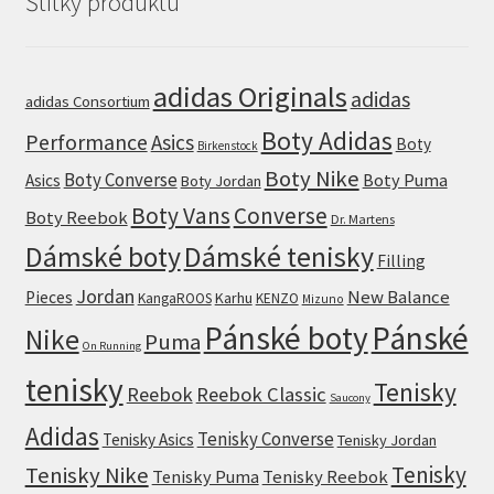
Štítky produktu
adidas Originals
adidas
adidas Consortium
Boty Adidas
Performance
Asics
Boty
Birkenstock
Boty Nike
Boty Converse
Boty Puma
Asics
Boty Jordan
Boty Vans
Converse
Boty Reebok
Dr. Martens
Dámské boty
Dámské tenisky
Filling
Jordan
New Balance
Pieces
Karhu
KangaROOS
KENZO
Mizuno
Pánské boty
Pánské
Nike
Puma
On Running
tenisky
Tenisky
Reebok
Reebok Classic
Saucony
Adidas
Tenisky Converse
Tenisky Asics
Tenisky Jordan
Tenisky
Tenisky Nike
Tenisky Puma
Tenisky Reebok