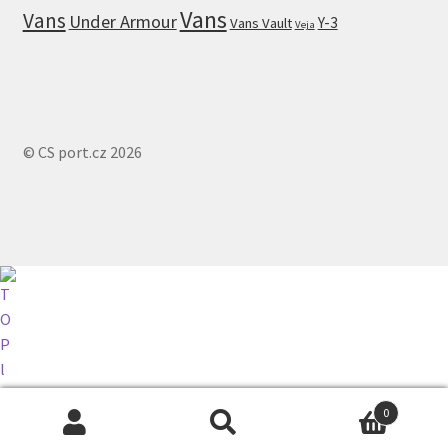
Vans
Vans
Under Armour
Y-3
Vans Vault
Veja
© CS port.cz 2026
0
Hledat:
Hledat