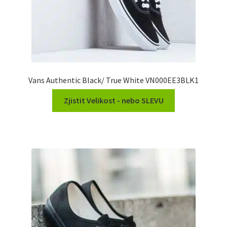
Vans Authentic Black/ True White VN000EE3BLK1
Zjistit Velikost - nebo SLEVU