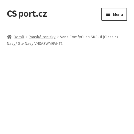
CS port.cz
Přeskočit
Přejít
Menu
na
k
navigaci
obsahu
Úvodní stránka
webu
Domů
Pánské tenisky
Vans ComfyCush SK8-Hi (Classic)
Navy/ Stv Navy VN0A3WMBVNT1
Doprava a doba dodání
GDPR osobní údaje
Jak to funguje
Kontakt
Košík
Můj účet