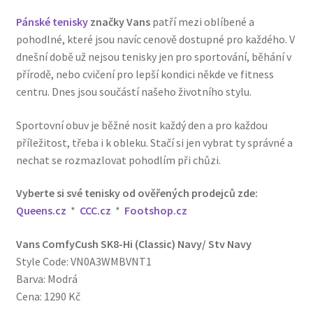
Pánské tenisky
značky Vans
patří mezi oblíbené a
pohodlné, které jsou navíc cenově dostupné pro každého. V
dnešní době už nejsou tenisky jen pro sportování, běhání v
přírodě, nebo cvičení pro lepší kondici někde ve fitness
centru. Dnes jsou součástí našeho životního stylu.
Sportovní obuv je běžné nosit každý den a pro každou
příležitost, třeba i k obleku. Stačí si jen vybrat ty správné a
nechat se rozmazlovat pohodlím při chůzi.
Vyberte si své tenisky od ověřených prodejců zde:
Queens.cz
*
CCC.cz
*
Footshop.cz
Vans ComfyCush SK8-Hi (Classic) Navy/ Stv Navy
Style Code: VN0A3WMBVNT1
Barva: Modrá
Cena: 1290 Kč