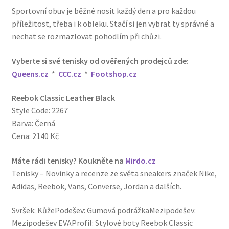
Sportovní obuv je běžné nosit každý den a pro každou
příležitost, třeba i k obleku. Stačí si jen vybrat ty správné a
nechat se rozmazlovat pohodlím při chůzi.
Vyberte si své tenisky od ověřených prodejců zde:
Queens.cz
*
CCC.cz
*
Footshop.cz
Reebok Classic Leather Black
Style Code: 2267
Barva: Černá
Cena: 2140 Kč
Máte rádi tenisky? Koukněte na
Mirdo.cz
Tenisky – Novinky a recenze ze světa sneakers značek Nike,
Adidas, Reebok, Vans, Converse, Jordan a dalších.
Svršek: KůžePodešev: Gumová podrážkaMezipodešev:
Mezipodešev EVAProfil: Stylové boty Reebok Classic