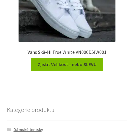
Vans Sk8-Hi True White VN000D5IW001
Zjistit Velikost - nebo SLEVU
Kategorie produktu
Dámské tenisky