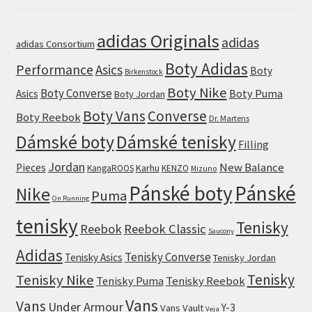
adidas Originals
adidas
adidas Consortium
Boty Adidas
Performance
Asics
Boty
Birkenstock
Boty Nike
Boty Converse
Boty Puma
Asics
Boty Jordan
Boty Vans
Converse
Boty Reebok
Dr. Martens
Dámské boty
Dámské tenisky
Filling
Jordan
New Balance
Pieces
Karhu
KangaROOS
KENZO
Mizuno
Pánské boty
Pánské
Nike
Puma
On Running
tenisky
Tenisky
Reebok
Reebok Classic
Saucony
Adidas
Tenisky Converse
Tenisky Asics
Tenisky Jordan
Tenisky
Tenisky Nike
Tenisky Puma
Tenisky Reebok
Vans
Vans
Under Armour
Y-3
Vans Vault
Veja