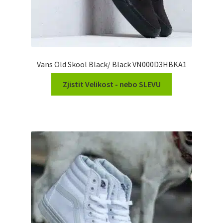
Vans Old Skool Black/ Black VN000D3HBKA1
Zjistit Velikost - nebo SLEVU