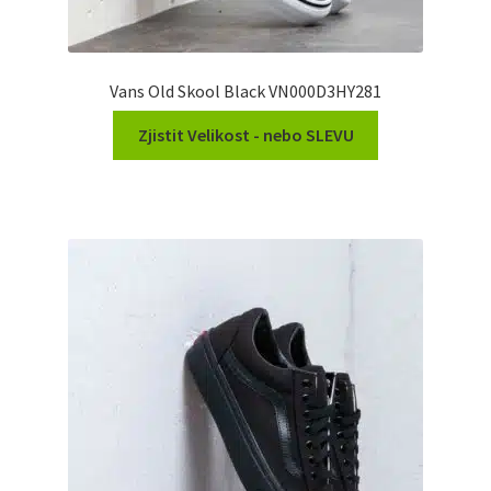
Vans Old Skool Black VN000D3HY281
Zjistit Velikost - nebo SLEVU