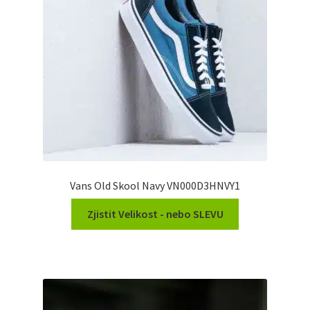
Vans Old Skool Navy VN000D3HNVY1
Zjistit Velikost - nebo SLEVU