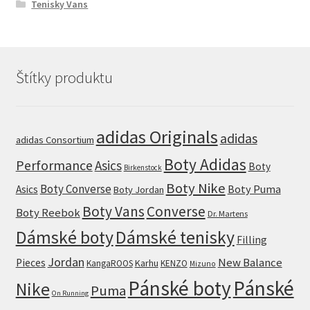
Tenisky Vans
Štítky produktu
adidas Originals
adidas
adidas Consortium
Boty Adidas
Performance
Asics
Boty
Birkenstock
Boty Nike
Boty Converse
Boty Puma
Asics
Boty Jordan
Boty Vans
Converse
Boty Reebok
Dr. Martens
Dámské boty
Dámské tenisky
Filling
Jordan
New Balance
Pieces
Karhu
KangaROOS
KENZO
Mizuno
Pánské boty
Pánské
Nike
Puma
On Running