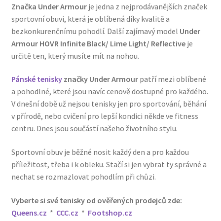
Značka Under Armour
je jedna z nejprodávanějších značek
sportovní obuvi, která je oblíbená díky kvalitě a
bezkonkurenčnímu pohodlí. Další zajímavý model
Under
Armour HOVR Infinite Black/ Lime Light/ Reflective
je
určitě ten, který musíte mít na nohou.
Pánské tenisky
značky Under Armour
patří mezi oblíbené
a pohodlné, které jsou navíc cenově dostupné pro každého.
V dnešní době už nejsou tenisky jen pro sportování, běhání
v přírodě, nebo cvičení pro lepší kondici někde ve fitness
centru. Dnes jsou součástí našeho životního stylu.
Sportovní obuv je běžné nosit každý den a pro každou
příležitost, třeba i k obleku. Stačí si jen vybrat ty správné a
nechat se rozmazlovat pohodlím při chůzi.
Vyberte si své tenisky od ověřených prodejců zde:
Queens.cz
*
CCC.cz
*
Footshop.cz