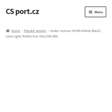
CS port.cz
Přeskočit
Přejít
Menu
na
k
navigaci
obsahu
Úvodní stránka
webu
Domů
Pánské tenisky
Under Armour HOVR Infinite Black/
Lime Light/ Reflective 3021395-006
Doprava a doba dodání
GDPR osobní údaje
Jak to funguje
Kontakt
Košík
Můj účet