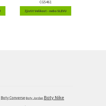
CG5461
U
Zjistit Velikost - nebo SLEVU
Boty Nike
Boty Converse
s
Boty Jordan