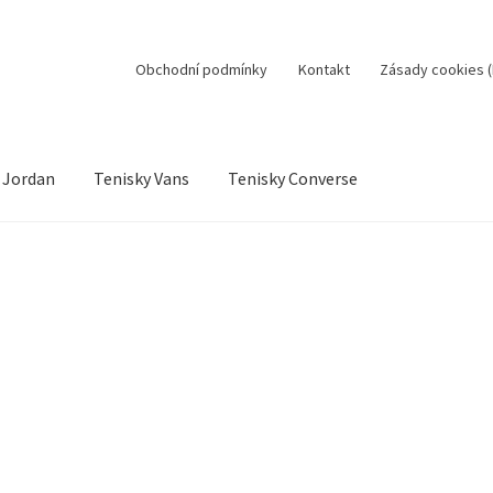
Obchodní podmínky
Kontakt
Zásady cookies (
 Jordan
Tenisky Vans
Tenisky Converse
sobní údaje
Jak to funguje
Kontakt
Košík
Můj účet
ní řízení
Reklamační řád
Zásady cookies (EU)