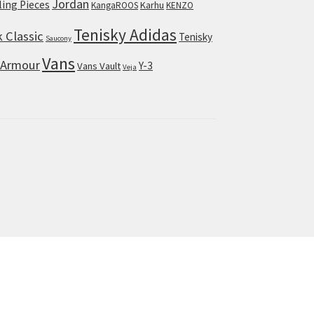
Jordan
lling Pieces
Karhu
KangaROOS
KENZO
Tenisky Adidas
 Classic
Tenisky
Saucony
Vans
 Armour
Y-3
Vans Vault
Veja