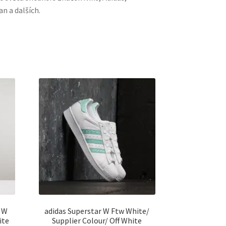
n a dalších.
n W
adidas Superstar W Ftw White/
ite
Supplier Colour/ Off White