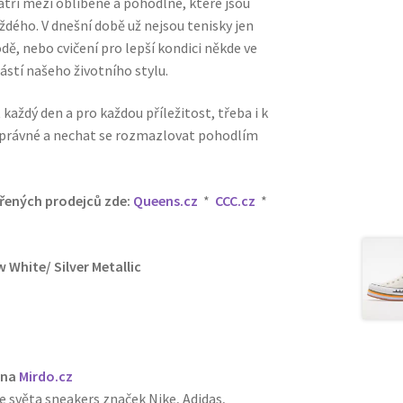
tří mezi oblíbené a pohodlné, které jsou
dého. V dnešní době už nejsou tenisky jen
dě, nebo cvičení pro lepší kondici někde ve
ástí našeho životního stylu.
každý den a pro každou příležitost, třeba i k
y správné a nechat se rozmazlovat pohodlím
ěřených prodejců zde:
Queens.cz
*
CCC.cz
*
w White/ Silver Metallic
 na
Mirdo.cz
e světa sneakers značek Nike, Adidas,