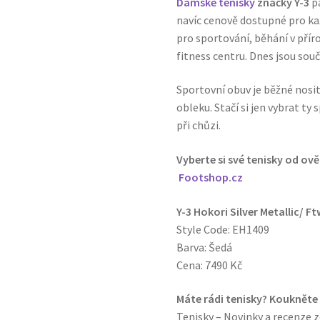
Dámské tenisky
značky Y-3
pa
navíc cenově dostupné pro kaž
pro sportování, běhání v příro
fitness centru. Dnes jsou souč
Sportovní obuv je běžné nosit 
obleku. Stačí si jen vybrat t
při chůzi.
Vyberte si své tenisky od ov
Footshop.cz
Y-3 Hokori Silver Metallic/ Ft
Style Code: EH1409
Barva: Šedá
Cena: 7490 Kč
Máte rádi tenisky? Koukněte
Tenisky – Novinky a recenze z