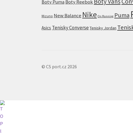
Boty Vans
Con
Boty Puma
Boty Reebok
Nike
Puma
New Balance
Mizuno
On Running
Tenis
Tenisky Converse
Asics
Tenisky Jordan
© CS port.cz 2026