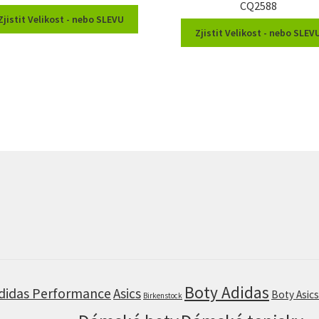
CQ2588
Zjistit Velikost - nebo SLEVU
Zjistit Velikost - nebo SLEV
Boty Adidas
didas Performance
Asics
Boty Asic
Birkenstock