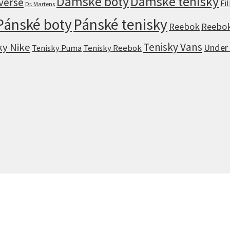
Dámské boty
Dámské tenisky
verse
Fi
Dr. Martens
Pánské boty
Pánské tenisky
Reebok
Reebok
Tenisky Vans
ky Nike
Under
Tenisky Puma
Tenisky Reebok