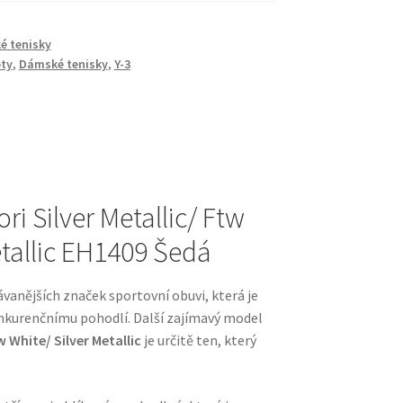
é tenisky
ty
,
Dámské tenisky
,
Y-3
ri Silver Metallic/ Ftw
etallic EH1409 Šedá
ávanějších značek sportovní obuvi, která je
onkurenčnímu pohodlí. Další zajímavý model
w White/ Silver Metallic
je určitě ten, který