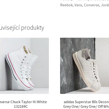
Reebok, Vans, Converse, Jorda
uvisející produkty
verse Chuck Taylor Hi White
adidas Superstar 80s Deco
132169C
Grey One/ Grey One/ Off Wh