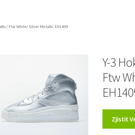
allic/ Ftw White/ Silver Metallic EH1409
Y-3 Hok
Ftw Whi
EH140
Zjistit 