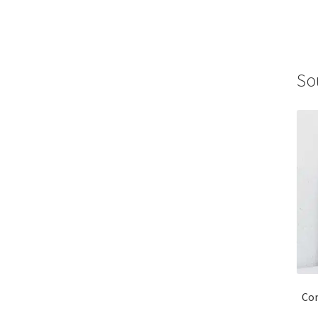
So
Con