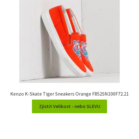
Kenzo K-Skate Tiger Sneakers Orange F852SN100F72.21
Zjistit Velikost - nebo SLEVU