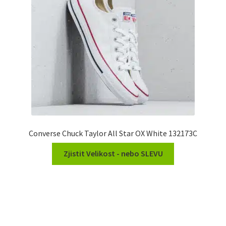
Converse Chuck Taylor All Star OX White 132173C
Zjistit Velikost - nebo SLEVU