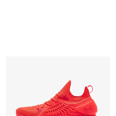
Obchodní podmínky
Pokladna
Pokyny pro celní řízení
Reklamační řád
Zásady cookies (EU)