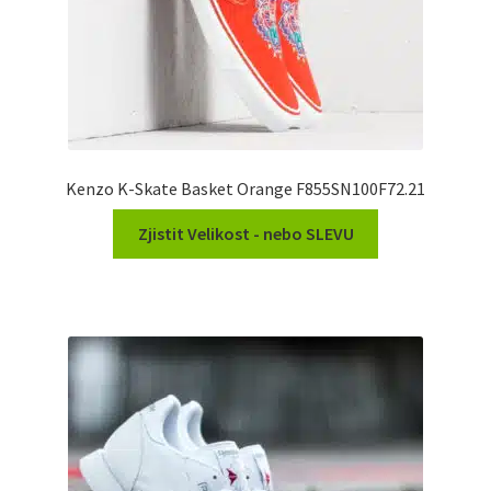
Kenzo K-Skate Basket Orange F855SN100F72.21
Zjistit Velikost - nebo SLEVU