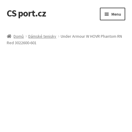
CS port.cz
Přeskočit
Přejít
Menu
na
k
navigaci
obsahu
Úvodní stránka
webu
Domů
Dámské tenisky
Under Armour W HOVR Phantom RN
Red 3022600-601
Doprava a doba dodání
GDPR osobní údaje
Jak to funguje
Kontakt
Košík
Můj účet