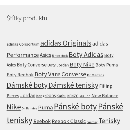
Štítky produktu
adidas Originals
adidas
adidas Consortium
Boty Adidas
Performance
Asics
Boty
Birkenstock
Boty Nike
Boty Converse
Boty Puma
Asics
Boty Jordan
Boty Vans
Converse
Boty Reebok
Dr. Martens
Dámské boty
Dámské tenisky
Filling
Jordan
New Balance
Pieces
Karhu
KangaROOS
KENZO
Mizuno
Pánské boty
Pánské
Nike
Puma
On Running
tenisky
Tenisky
Reebok
Reebok Classic
Saucony