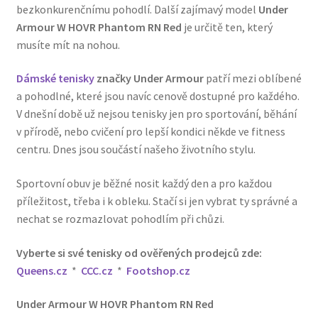
bezkonkurenčnímu pohodlí. Další zajímavý model
Under
Armour W HOVR Phantom RN Red
je určitě ten, který
musíte mít na nohou.
Dámské tenisky
značky Under Armour
patří mezi oblíbené
a pohodlné, které jsou navíc cenově dostupné pro každého.
V dnešní době už nejsou tenisky jen pro sportování, běhání
v přírodě, nebo cvičení pro lepší kondici někde ve fitness
centru. Dnes jsou součástí našeho životního stylu.
Sportovní obuv je běžné nosit každý den a pro každou
příležitost, třeba i k obleku. Stačí si jen vybrat ty správné a
nechat se rozmazlovat pohodlím při chůzi.
Vyberte si své tenisky od ověřených prodejců zde:
Queens.cz
*
CCC.cz
*
Footshop.cz
Under Armour W HOVR Phantom RN Red