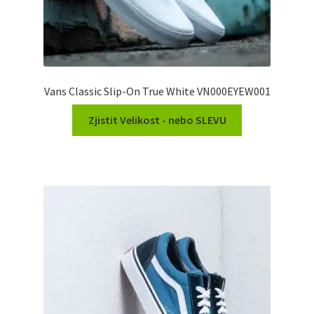
Vans Classic Slip-On True White VN000EYEW001
Zjistit Velikost - nebo SLEVU