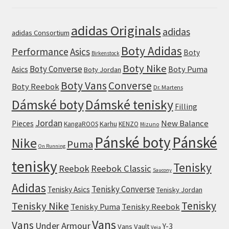
adidas Originals
adidas
adidas Consortium
Boty Adidas
Performance
Asics
Boty
Birkenstock
Boty Nike
Boty Converse
Boty Puma
Asics
Boty Jordan
Boty Vans
Converse
Boty Reebok
Dr. Martens
Dámské boty
Dámské tenisky
Filling
Jordan
New Balance
Pieces
Karhu
KangaROOS
KENZO
Mizuno
Pánské boty
Pánské
Nike
Puma
On Running
tenisky
Tenisky
Reebok
Reebok Classic
Saucony
Adidas
Tenisky Converse
Tenisky Asics
Tenisky Jordan
Tenisky
Tenisky Nike
Tenisky Puma
Tenisky Reebok
Vans
Vans
Under Armour
Y-3
Vans Vault
Veja