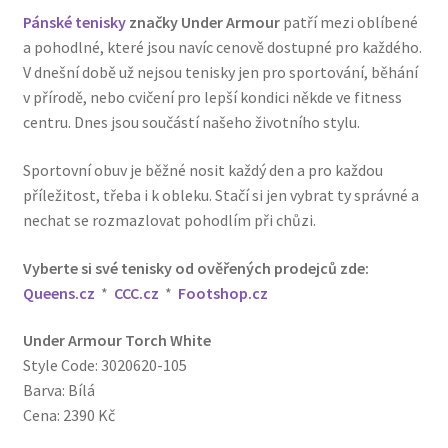
Pánské tenisky
značky Under Armour
patří mezi oblíbené
a pohodlné, které jsou navíc cenově dostupné pro každého.
V dnešní době už nejsou tenisky jen pro sportování, běhání
v přírodě, nebo cvičení pro lepší kondici někde ve fitness
centru. Dnes jsou součástí našeho životního stylu.
Sportovní obuv je běžné nosit každý den a pro každou
příležitost, třeba i k obleku. Stačí si jen vybrat ty správné a
nechat se rozmazlovat pohodlím při chůzi.
Vyberte si své tenisky od ověřených prodejců zde:
Queens.cz
*
CCC.cz
*
Footshop.cz
Under Armour Torch White
Style Code: 3020620-105
Barva: Bílá
Cena: 2390 Kč