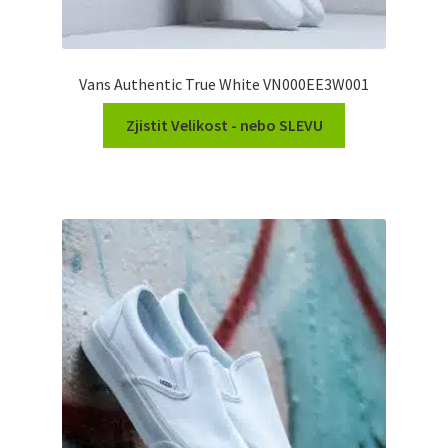
Vans Authentic True White VN000EE3W001
Zjistit Velikost - nebo SLEVU