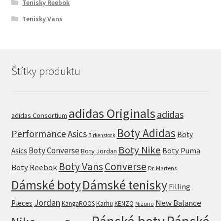
Tenisky Reebok
Tenisky Vans
Štítky produktu
adidas Originals
adidas
adidas Consortium
Boty Adidas
Performance
Asics
Boty
Birkenstock
Boty Nike
Boty Converse
Boty Puma
Asics
Boty Jordan
Boty Vans
Converse
Boty Reebok
Dr. Martens
Dámské boty
Dámské tenisky
Filling
Jordan
New Balance
Pieces
Karhu
KangaROOS
KENZO
Mizuno