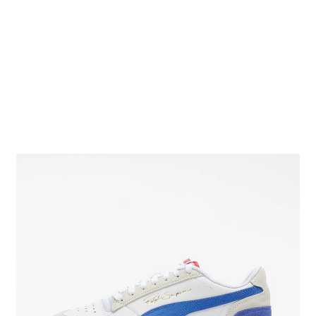
Obchodní podmínky
Pokladna
Pokyny pro celní řízení
Reklamační řád
Zásady cookies (EU)