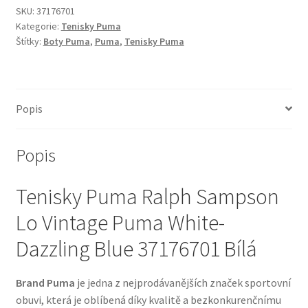
SKU:
37176701
Kategorie:
Tenisky Puma
Štítky:
Boty Puma
,
Puma
,
Tenisky Puma
Popis
Popis
Tenisky Puma Ralph Sampson
Lo Vintage Puma White-
Dazzling Blue 37176701 Bílá
Brand Puma
je jedna z nejprodávanějších značek sportovní
obuvi, která je oblíbená díky kvalitě a bezkonkurenčnímu