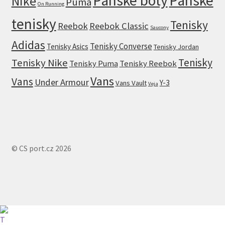
Pánské boty
Pánské
Nike
Puma
On Running
tenisky
Tenisky
Reebok
Reebok Classic
Saucony
Adidas
Tenisky Converse
Tenisky Asics
Tenisky Jordan
Tenisky
Tenisky Nike
Tenisky Puma
Tenisky Reebok
Vans
Vans
Under Armour
Y-3
Vans Vault
Veja
© CS port.cz 2026