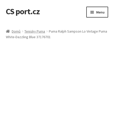
CS port.cz
Přeskočit
Přejít
Menu
na
k
navigaci
obsahu
Úvodní stránka
webu
Domů
Tenisky Puma
Puma Ralph Sampson Lo Vintage Puma
White-Dazzling Blue 37176701
Doprava a doba dodání
GDPR osobní údaje
Jak to funguje
Kontakt
Košík
Můj účet