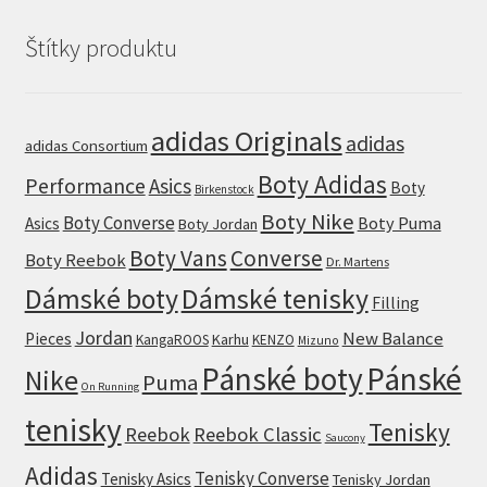
Štítky produktu
adidas Originals
adidas
adidas Consortium
Boty Adidas
Performance
Asics
Boty
Birkenstock
Boty Nike
Boty Converse
Boty Puma
Asics
Boty Jordan
Boty Vans
Converse
Boty Reebok
Dr. Martens
Dámské boty
Dámské tenisky
Filling
Jordan
New Balance
Pieces
Karhu
KangaROOS
KENZO
Mizuno
Pánské boty
Pánské
Nike
Puma
On Running
tenisky
Tenisky
Reebok
Reebok Classic
Saucony
Adidas
Tenisky Converse
Tenisky Asics
Tenisky Jordan