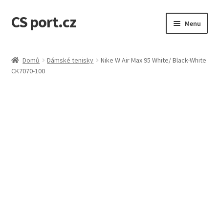
CS port.cz
Přeskočit
Přejít
Menu
na
k
navigaci
obsahu
Úvodní stránka
webu
Domů
Dámské tenisky
Nike W Air Max 95 White/ Black-White
CK7070-100
Doprava a doba dodání
GDPR osobní údaje
Jak to funguje
Kontakt
Košík
Můj účet