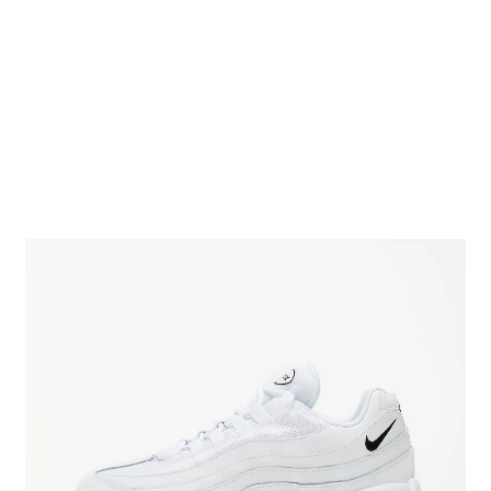
Obchodní podmínky
Pokladna
Pokyny pro celní řízení
Reklamační řád
Zásady cookies (EU)