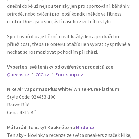
dnešní době už nejsou tenisky jen pro sportování, běhání v
přírodě, nebo cvičení pro lepší kondici někde ve fitness
centru. Dnes jsou součástí našeho životního stylu.
Sportovní obuv je běžné nosit každý den a pro každou
příležitost, třeba i k obleku. Stačí si jen vybrat ty správné a
nechat se rozmazlovat pohodlím při chůzi.
Vyberte si své tenisky od ověřených prodejců zde:
Queens.cz
*
CCC.cz
*
Footshop.cz
Nike Air Vapormax Plus White/ White-Pure Platinum
Style Code: 924453-100
Barva: Bílá
Cena: 4312 Kč
Máte rádi tenisky? Koukněte na
Mirdo.cz
Tenisky – Novinky a recenze ze světa sneakers značek Nike,