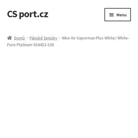
CS port.cz
Přeskočit
Přejít
Menu
na
k
navigaci
obsahu
Úvodní stránka
webu
Domů
Pánské tenisky
Nike Air Vapormax Plus White/ White-
Pure Platinum 924453-100
Doprava a doba dodání
GDPR osobní údaje
Jak to funguje
Kontakt
Košík
Můj účet