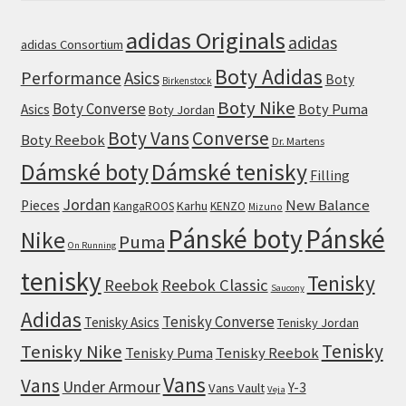
adidas Originals
adidas
adidas Consortium
Boty Adidas
Performance
Asics
Boty
Birkenstock
Boty Nike
Boty Converse
Boty Puma
Asics
Boty Jordan
Boty Vans
Converse
Boty Reebok
Dr. Martens
Dámské boty
Dámské tenisky
Filling
Jordan
New Balance
Pieces
Karhu
KangaROOS
KENZO
Mizuno
Pánské boty
Pánské
Nike
Puma
On Running
tenisky
Tenisky
Reebok
Reebok Classic
Saucony
Adidas
Tenisky Converse
Tenisky Asics
Tenisky Jordan
Tenisky
Tenisky Nike
Tenisky Puma
Tenisky Reebok
Vans
Vans
Under Armour
Y-3
Vans Vault
Veja