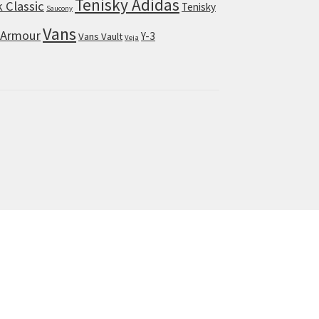
Tenisky Adidas
 Classic
Tenisky
Saucony
Vans
 Armour
Y-3
Vans Vault
Veja