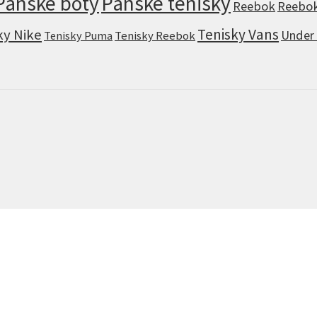
Pánské boty
Pánské tenisky
Reebok
Reebok
Tenisky Vans
ky Nike
Under
Tenisky Puma
Tenisky Reebok