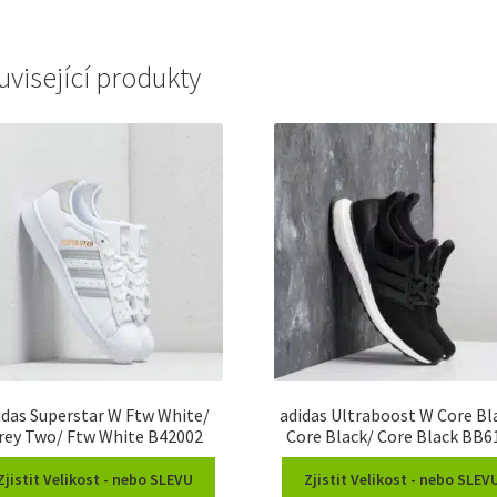
uvisející produkty
idas Superstar W Ftw White/
adidas Ultraboost W Core Bl
rey Two/ Ftw White B42002
Core Black/ Core Black BB6
Zjistit Velikost - nebo SLEVU
Zjistit Velikost - nebo SLEV