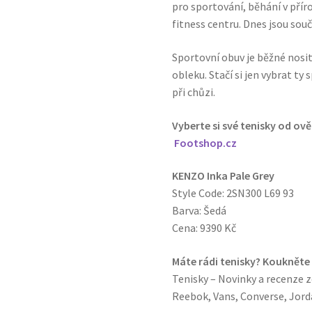
pro sportování, běhání v příro
fitness centru. Dnes jsou souč
Sportovní obuv je běžné nosit 
obleku. Stačí si jen vybrat t
při chůzi.
Vyberte si své tenisky od ov
Footshop.cz
KENZO Inka Pale Grey
Style Code: 2SN300 L69 93
Barva: Šedá
Cena: 9390 Kč
Máte rádi tenisky? Koukněte
Tenisky – Novinky a recenze z
Reebok, Vans, Converse, Jorda