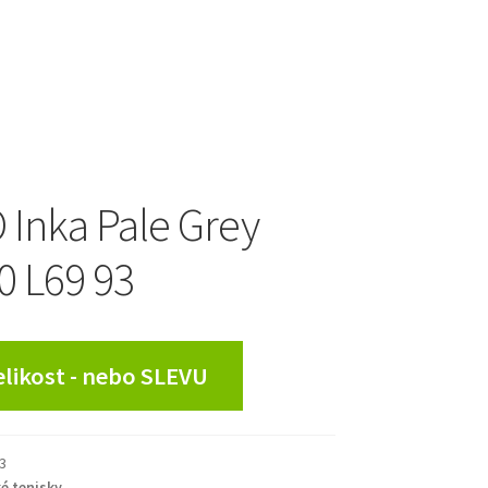
Inka Pale Grey
 L69 93
Velikost - nebo SLEVU
3
é tenisky