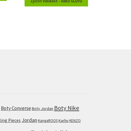
Zjistit Velikost - nebo SLEVU
Boty Nike
Boty Converse
s
Boty Jordan
Jordan
lling Pieces
Karhu
KangaROOS
KENZO