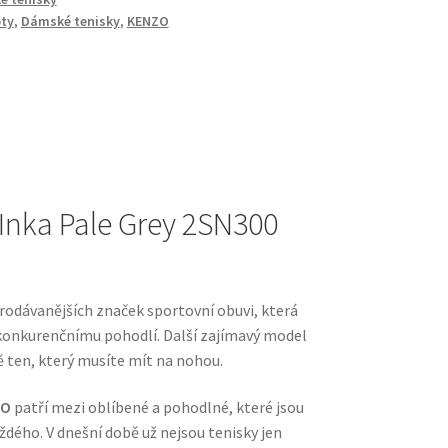
ty
,
Dámské tenisky
,
KENZO
Inka Pale Grey 2SN300
prodávanějších značek sportovní obuvi, která
ezkonkurenčnímu pohodlí. Další zajímavý model
tě ten, který musíte mít na nohou.
ZO
patří mezi oblíbené a pohodlné, které jsou
dého. V dnešní době už nejsou tenisky jen