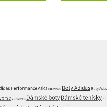
Boty Adidas
didas Performance
Asics
Boty Asic
Birkenstock
Dámské boty
Dámské tenisky
verse
Fi
Dr. Martens