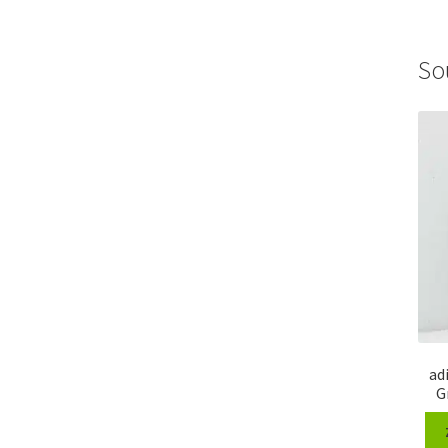
So
ad
G