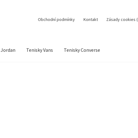
Obchodní podmínky
Kontakt
Zásady cookies (
 Jordan
Tenisky Vans
Tenisky Converse
sobní údaje
Jak to funguje
Kontakt
Košík
Můj účet
ní řízení
Reklamační řád
Zásady cookies (EU)