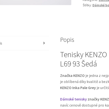
Štítky:
Dámské bo
Popis
is
Tenisky KENZO 
L69 93 Šedá
Značka KENZO
je jedna z nej
je oblíbená díky kvalitě a b
KENZO Inka Pale Grey
je urči
Dámské tenisky
značky KEN
navíc cenově dostupné pro kaž