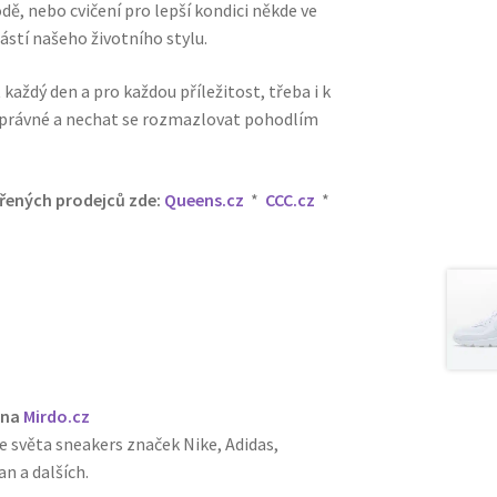
dě, nebo cvičení pro lepší kondici někde ve
ástí našeho životního stylu.
každý den a pro každou příležitost, třeba i k
y správné a nechat se rozmazlovat pohodlím
ěřených prodejců zde:
Queens.cz
*
CCC.cz
*
 na
Mirdo.cz
e světa sneakers značek Nike, Adidas,
n a dalších.