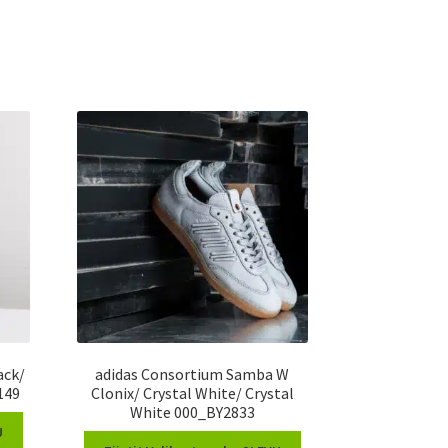
ack/
adidas Consortium Samba W
149
Clonix/ Crystal White/ Crystal
White 000_BY2833
U