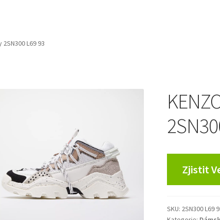
y 2SN300 L69 93
KENZO 
2SN300
Zjistit 
SKU:
2SN300 L69 9
Kategorie:
Dámsk