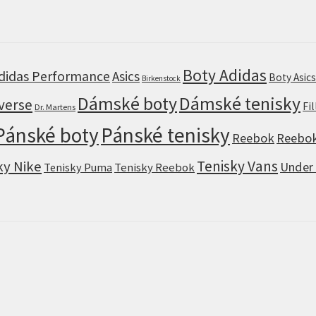
Boty Adidas
didas Performance
Asics
Boty Asic
Birkenstock
Dámské boty
Dámské tenisky
verse
Fi
Dr. Martens
Pánské boty
Pánské tenisky
Reebok
Reebok
Tenisky Vans
ky Nike
Under
Tenisky Puma
Tenisky Reebok