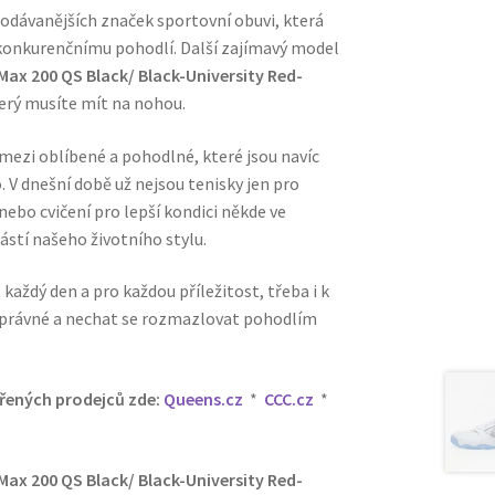
rodávanějších značek sportovní obuvi, která
ezkonkurenčnímu pohodlí. Další zajímavý model
Max 200 QS Black/ Black-University Red-
terý musíte mít na nohou.
mezi oblíbené a pohodlné, které jsou navíc
 V dnešní době už nejsou tenisky jen pro
nebo cvičení pro lepší kondici někde ve
ástí našeho životního stylu.
každý den a pro každou příležitost, třeba i k
y správné a nechat se rozmazlovat pohodlím
ěřených prodejců zde:
Queens.cz
*
CCC.cz
*
Max 200 QS Black/ Black-University Red-