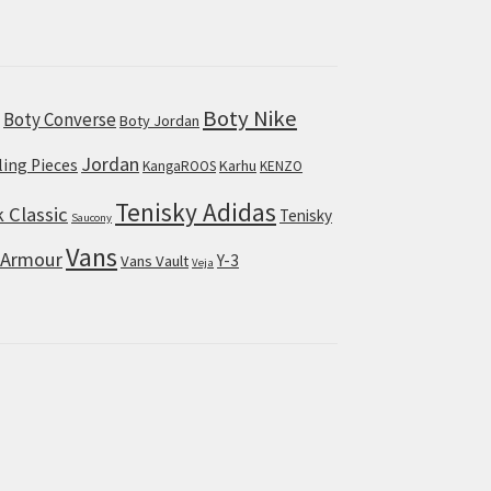
Boty Nike
Boty Converse
s
Boty Jordan
Jordan
lling Pieces
Karhu
KangaROOS
KENZO
Tenisky Adidas
 Classic
Tenisky
Saucony
Vans
 Armour
Y-3
Vans Vault
Veja