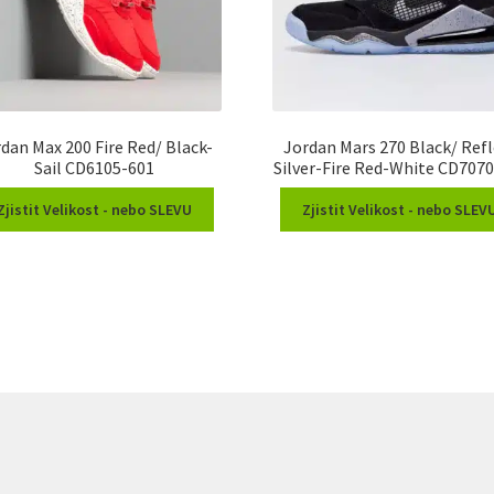
dan Max 200 Fire Red/ Black-
Jordan Mars 270 Black/ Refl
Sail CD6105-601
Silver-Fire Red-White CD707
Zjistit Velikost - nebo SLEVU
Zjistit Velikost - nebo SLEV