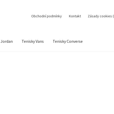
Obchodní podmínky
Kontakt
Zásady cookies (
 Jordan
Tenisky Vans
Tenisky Converse
sobní údaje
Jak to funguje
Kontakt
Košík
Můj účet
ní řízení
Reklamační řád
Zásady cookies (EU)