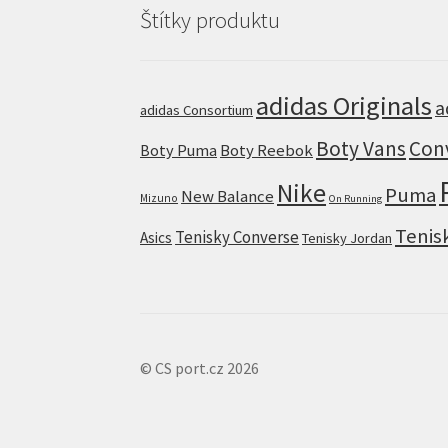
Štítky produktu
adidas Originals
a
adidas Consortium
Boty Vans
Con
Boty Puma
Boty Reebok
Nike
Puma
New Balance
Mizuno
On Running
Tenis
Tenisky Converse
Asics
Tenisky Jordan
© CS port.cz 2026