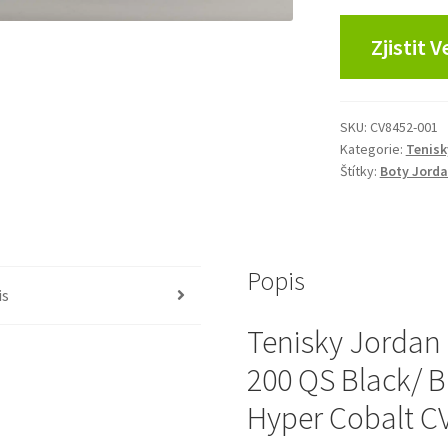
Zjistit 
SKU:
CV8452-001
Kategorie:
Tenisk
Štítky:
Boty Jord
Popis
is
Tenisky Jordan 
200 QS Black/ B
Hyper Cobalt C