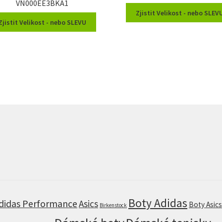
VN000EE3BKA1
Zjistit Velikost - nebo SLEV
Zjistit Velikost - nebo SLEVU
Boty Adidas
didas Performance
Asics
Boty Asic
Birkenstock