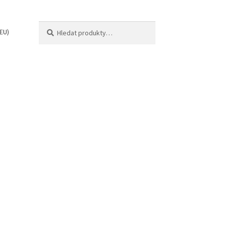
Hledat:
Hledat
EU)