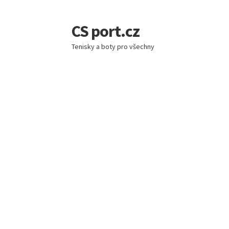
CS port.cz
Přeskočit
Přejít
na
k
Tenisky a boty pro všechny
navigaci
obsahu
webu