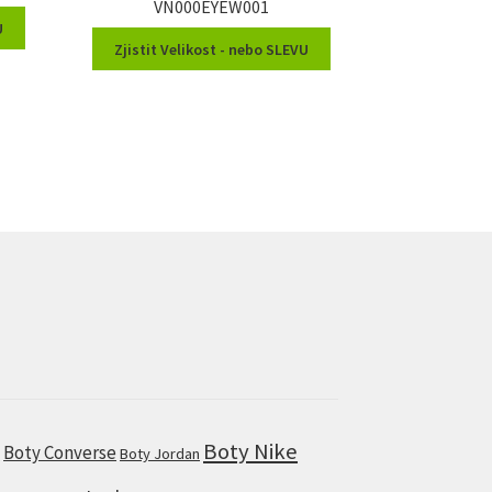
VN000EYEW001
U
Zjistit Velikost - nebo SLEVU
Boty Nike
Boty Converse
s
Boty Jordan