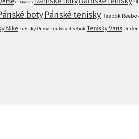
Dámské boty
Dámské tenisky
verse
Fi
Dr. Martens
Pánské boty
Pánské tenisky
Reebok
Reebok
Tenisky Vans
ky Nike
Under
Tenisky Puma
Tenisky Reebok