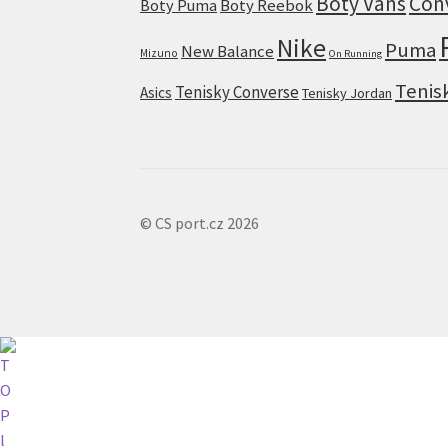
Boty Vans
Con
Boty Puma
Boty Reebok
Nike
Puma
New Balance
Mizuno
On Running
Tenis
Tenisky Converse
Asics
Tenisky Jordan
© CS port.cz 2026