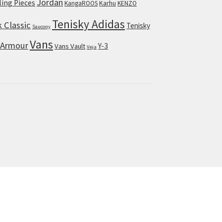
Jordan
lling Pieces
Karhu
KangaROOS
KENZO
Tenisky Adidas
 Classic
Tenisky
Saucony
Vans
 Armour
Y-3
Vans Vault
Veja