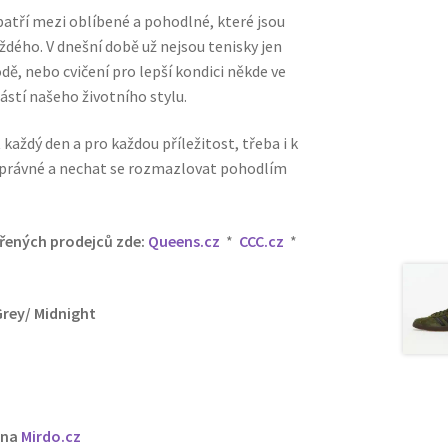
atří mezi oblíbené a pohodlné, které jsou
dého. V dnešní době už nejsou tenisky jen
dě, nebo cvičení pro lepší kondici někde ve
ástí našeho životního stylu.
každý den a pro každou příležitost, třeba i k
y správné a nechat se rozmazlovat pohodlím
ěřených prodejců zde:
Queens.cz
*
CCC.cz
*
Grey/ Midnight
 na
Mirdo.cz