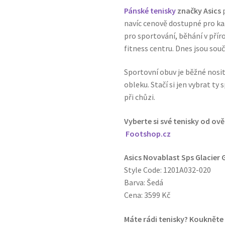
Pánské tenisky
značky Asics
p
navíc cenově dostupné pro kaž
pro sportování, běhání v příro
fitness centru. Dnes jsou souč
Sportovní obuv je běžné nosit 
obleku. Stačí si jen vybrat t
při chůzi.
Vyberte si své tenisky od ov
Footshop.cz
Asics Novablast Sps Glacier 
Style Code: 1201A032-020
Barva: Šedá
Cena: 3599 Kč
Máte rádi tenisky? Koukněte