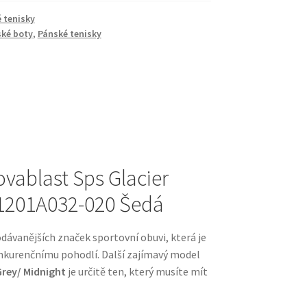
 tenisky
ké boty
,
Pánské tenisky
ovablast Sps Glacier
 1201A032-020 Šedá
odávanějších značek sportovní obuvi, která je
onkurenčnímu pohodlí. Další zajímavý model
Grey/ Midnight
je určitě ten, který musíte mít