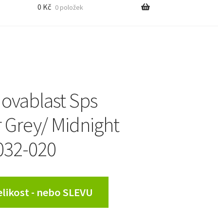
0
Kč
0 položek
Novablast Sps
r Grey/ Midnight
032-020
Velikost - nebo SLEVU