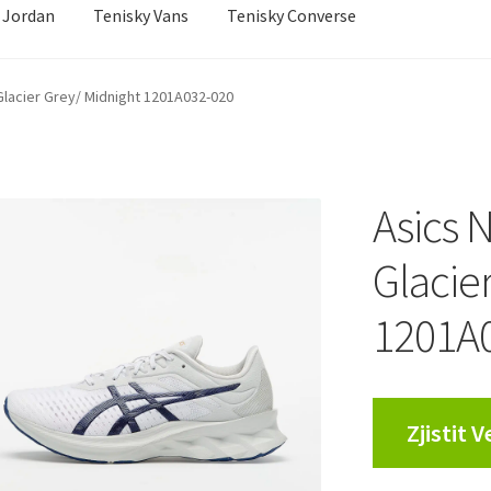
 Jordan
Tenisky Vans
Tenisky Converse
sobní údaje
Jak to funguje
Kontakt
Košík
Můj účet
Glacier Grey/ Midnight 1201A032-020
ní řízení
Reklamační řád
Zásady cookies (EU)
Asics 
Glacie
1201A
Zjistit 