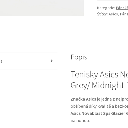
Kategorie:
Pánské
Štítky:
Asics
,
Páns
Popis
is
Tenisky Asics N
Grey/ Midnight
Značka Asics
je jedna z nejpr
oblíbená díky kvalitě a bezk
Asics Novablast Sps Glacier 
na nohou.