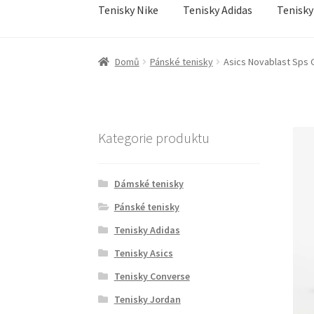
Tenisky Nike
Tenisky Adidas
Tenisky
Úvodní stránka
Doprava a doba dodání
GDPR o
Domů
Pánské tenisky
Asics Novablast Sps 
Obchodní podmínky
Pokladna
Pokyny pro cel
Kategorie produktu
Dámské tenisky
Pánské tenisky
Tenisky Adidas
Tenisky Asics
Tenisky Converse
Tenisky Jordan