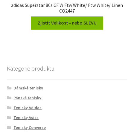
adidas Superstar 80s CF W Ftw White/ Ftw White/ Linen
CQ2447
Zjistit Velikost - nebo SLEVU
Kategorie produktu
Dámské tenisky
Pánské tenisky
Tenisky Adidas
Tenisky Asics
Tenisky Converse