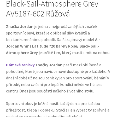
Black-Sail-Atmosphere Grey
AV5187-602 Růžová
Značka Jordan
je jedna z nejprodávanějších značek
sportovní obuvi, která je oblíbená díky kvalitě a
bezkonkurenčnímu pohodlí. Další zajímavý model
Air
Jordan Wmns Latitude 720 Barely Rose/ Black-Sail-
Atmosphere Grey
je určitě ten, který musíte mít na nohou.
Dámské tenisky
značky Jordan
patří mezi oblíbené a
pohodlné, které jsou navíc cenově dostupné pro každého. V
dnešní době už nejsou tenisky jen pro sportování, běhání v
přírodě, nebo cvičení pro lepší kondici někde ve fitness
centru. Dnes jsou součástí našeho životního stylu.
Sportovní obuv je běžné nosit každý den a pro každou
příležitost, třeba i k obleku. Stačí si jen vybrat ty správné a
nechat se rozmazlovat pohodlím při chůzi.