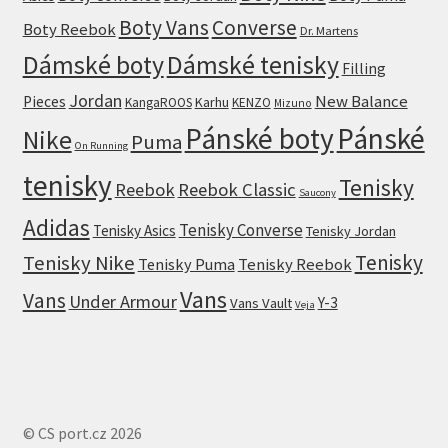
Boty Vans
Converse
Boty Reebok
Dr. Martens
Dámské boty
Dámské tenisky
Filling
Jordan
New Balance
Pieces
Karhu
KangaROOS
KENZO
Mizuno
Pánské boty
Pánské
Nike
Puma
On Running
tenisky
Tenisky
Reebok
Reebok Classic
Saucony
Adidas
Tenisky Converse
Tenisky Asics
Tenisky Jordan
Tenisky
Tenisky Nike
Tenisky Puma
Tenisky Reebok
Vans
Vans
Under Armour
Y-3
Vans Vault
Veja
© CS port.cz 2026