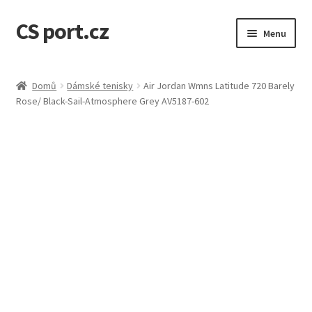
CS port.cz
Přeskočit
Přejít
Menu
na
k
navigaci
obsahu
Úvodní stránka
webu
Domů
Dámské tenisky
Air Jordan Wmns Latitude 720 Barely
Rose/ Black-Sail-Atmosphere Grey AV5187-602
Doprava a doba dodání
GDPR osobní údaje
Jak to funguje
Kontakt
Košík
Můj účet