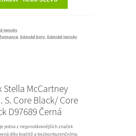
é tenisky
rformance
,
Dámské boty
,
Dámské tenisky
x Stella McCartney
. S. Core Black/ Core
ack D97689 Černá
je jedna z nejprodávanějších značek
íbená díky kvalitě a bezkonkurenčnímu