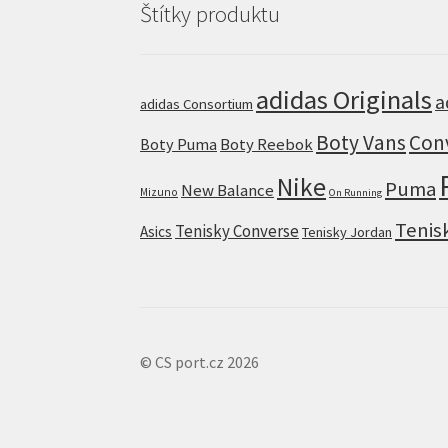
Štítky produktu
adidas Originals
a
adidas Consortium
Boty Vans
Con
Boty Puma
Boty Reebok
Nike
Puma
New Balance
Mizuno
On Running
Tenis
Tenisky Converse
Asics
Tenisky Jordan
© CS port.cz 2026