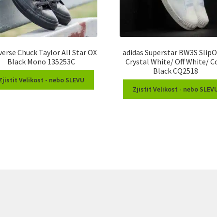
erse Chuck Taylor All Star OX
adidas Superstar BW3S Slip
Black Mono 135253C
Crystal White/ Off White/ C
Black CQ2518
Zjistit Velikost - nebo SLEVU
Zjistit Velikost - nebo SLEV