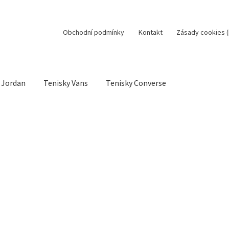
Obchodní podmínky
Kontakt
Zásady cookies (
 Jordan
Tenisky Vans
Tenisky Converse
sobní údaje
Jak to funguje
Kontakt
Košík
Můj účet
ní řízení
Reklamační řád
Zásady cookies (EU)