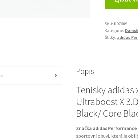
SKU:
D97689
Kategorie:
Dámsk
Štítky:
adidas Pe
Popis
is
Tenisky adidas 
Ultraboost X 3.D
Black/ Core Bl
Značka adidas Performance
sportovní obuvi, která je obl