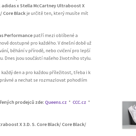
l
adidas x Stella McCartney Ultraboost X
k/ Core Black
je určitě ten, který musíte mít
as Performance
patří mezi oblíbené a
enově dostupné pro každého. V dnešní době už
ání, běhání v přírodě, nebo cvičení pro lepší
u. Dnes jsou součástí našeho životního stylu.
každý den a pro každou příležitost, třeba i k
y správné a nechat se rozmazlovat pohodlím
ěřených prodejců zde:
Queens.cz
*
CCC.cz
*
traboost X 3.D. S. Core Black/ Core Black/