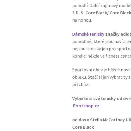
pohodlí. Další zajímavý mode
3.D. S. Core Black/ Core Blac
na nohou.
Dámské tenisky
značky adid
pohodlné, které jsou navíc c
nejsou tenisky jen pro sportov
kondici někde ve fitness centr
Sportovní obuv je běžné nosit 
obleku. Stačí si jen vybrat t
při chůzi.
Vyberte si své tenisky od ov
Footshop.cz
adidas x Stella McCartney Ul
Core Black