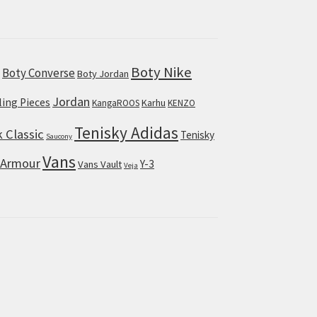
Boty Nike
Boty Converse
s
Boty Jordan
Jordan
lling Pieces
Karhu
KangaROOS
KENZO
Tenisky Adidas
 Classic
Tenisky
Saucony
Vans
 Armour
Y-3
Vans Vault
Veja