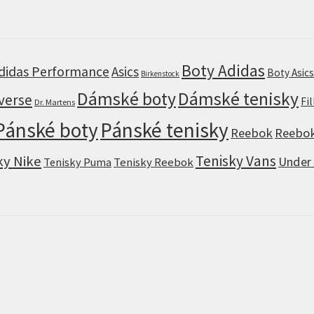
Boty Adidas
didas Performance
Asics
Boty Asic
Birkenstock
Dámské boty
Dámské tenisky
verse
Fi
Dr. Martens
Pánské boty
Pánské tenisky
Reebok
Reebok
Tenisky Vans
ky Nike
Under
Tenisky Puma
Tenisky Reebok