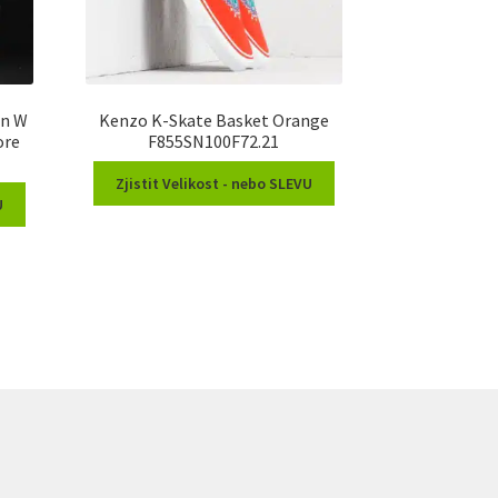
On W
Kenzo K-Skate Basket Orange
ore
F855SN100F72.21
Zjistit Velikost - nebo SLEVU
U