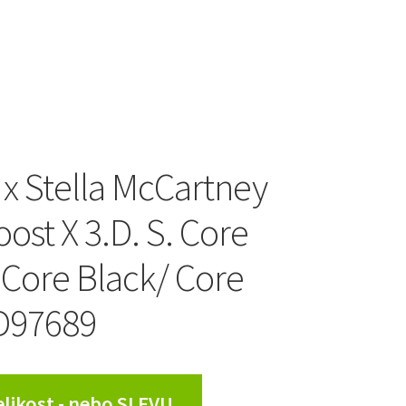
 x Stella McCartney
ost X 3.D. S. Core
 Core Black/ Core
D97689
Velikost - nebo SLEVU