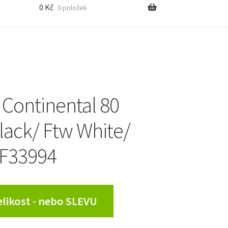
0
Kč
0 položek
 Continental 80
lack/ Ftw White/
F33994
Velikost - nebo SLEVU