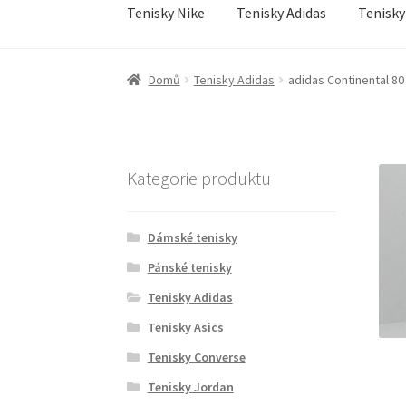
Tenisky Nike
Tenisky Adidas
Tenisky
Úvodní stránka
Doprava a doba dodání
GDPR o
Domů
Tenisky Adidas
adidas Continental 8
Obchodní podmínky
Pokladna
Pokyny pro cel
Kategorie produktu
Dámské tenisky
Pánské tenisky
Tenisky Adidas
Tenisky Asics
Tenisky Converse
Tenisky Jordan