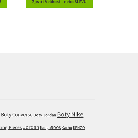
U
Zjistit Velikost - nebo SLEVU
Boty Nike
Boty Converse
s
Boty Jordan
Jordan
lling Pieces
Karhu
KangaROOS
KENZO