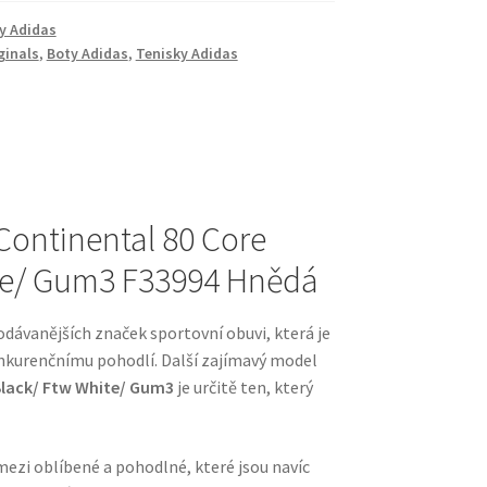
y Adidas
ginals
,
Boty Adidas
,
Tenisky Adidas
Continental 80 Core
te/ Gum3 F33994 Hnědá
odávanějších značek sportovní obuvi, která je
onkurenčnímu pohodlí. Další zajímavý model
Black/ Ftw White/ Gum3
je určitě ten, který
mezi oblíbené a pohodlné, které jsou navíc