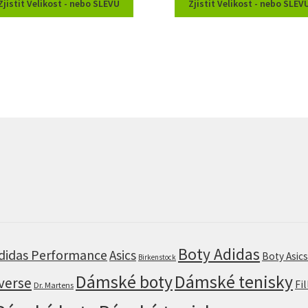
Zjistit Velikost - nebo SLEVU
Zjistit Velikost - nebo SLEV
Boty Adidas
didas Performance
Asics
Boty Asic
Birkenstock
Dámské boty
Dámské tenisky
verse
Fi
Dr. Martens