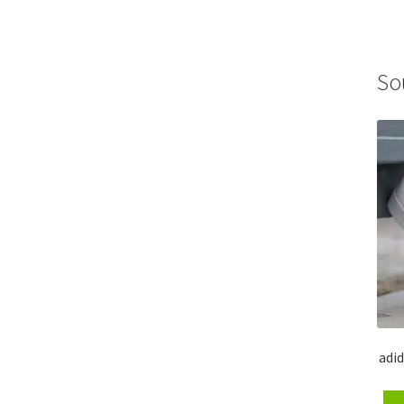
So
adi