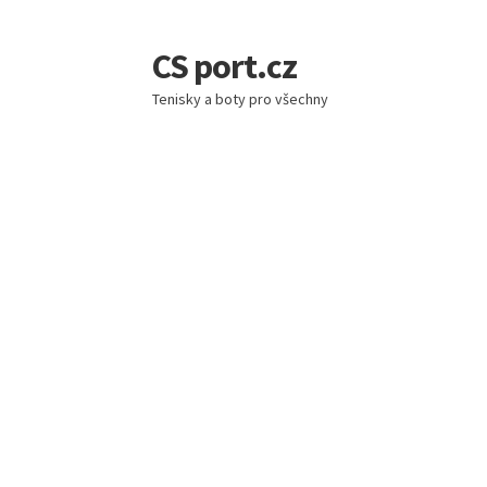
CS port.cz
Přeskočit
Přejít
na
k
Tenisky a boty pro všechny
navigaci
obsahu
webu