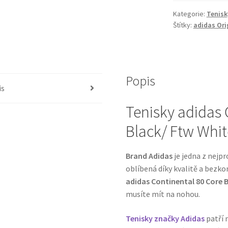
Kategorie:
Tenisk
Štítky:
adidas Ori
Popis
is
Tenisky adidas 
Black/ Ftw Whi
Brand Adidas
je jedna z nejpr
oblíbená díky kvalitě a bezk
adidas Continental 80 Core 
musíte mít na nohou.
Tenisky značky Adidas
patří 