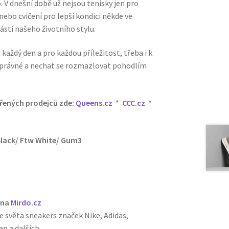
 V dnešní době už nejsou tenisky jen pro
nebo cvičení pro lepší kondici někde ve
ástí našeho životního stylu.
každý den a pro každou příležitost, třeba i k
y správné a nechat se rozmazlovat pohodlím
ěřených prodejců zde:
Queens.cz
*
CCC.cz
*
Black/ Ftw White/ Gum3
 na
Mirdo.cz
e světa sneakers značek Nike, Adidas,
n a dalších.