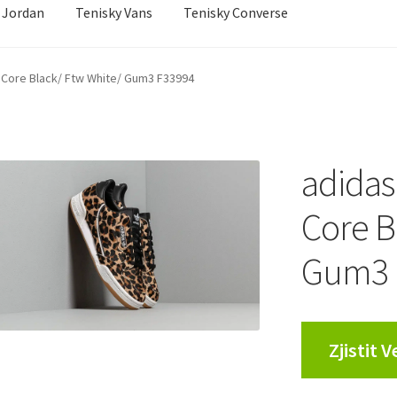
 Jordan
Tenisky Vans
Tenisky Converse
sobní údaje
Jak to funguje
Kontakt
Košík
Můj účet
0 Core Black/ Ftw White/ Gum3 F33994
ní řízení
Reklamační řád
Zásady cookies (EU)
adidas
Core B
Gum3 
Zjistit 