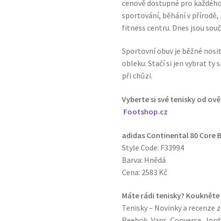
cenově dostupné pro každého.
sportování, běhání v přírodě, 
fitness centru. Dnes jsou souč
Sportovní obuv je běžné nosit 
obleku. Stačí si jen vybrat t
při chůzi.
Vyberte si své tenisky od ov
Footshop.cz
adidas Continental 80 Core 
Style Code: F33994
Barva: Hnědá
Cena: 2583 Kč
Máte rádi tenisky? Koukněte
Tenisky – Novinky a recenze z
Reebok, Vans, Converse, Jorda