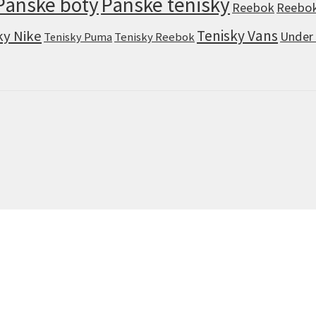
Pánské boty
Pánské tenisky
Reebok
Reebok
Tenisky Vans
ky Nike
Under
Tenisky Puma
Tenisky Reebok