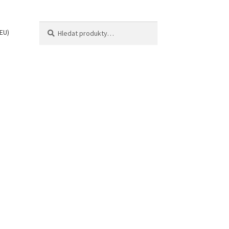
Hledat:
Hledat
EU)