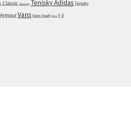
Tenisky Adidas
 Classic
Tenisky
Saucony
Vans
 Armour
Y-3
Vans Vault
Veja