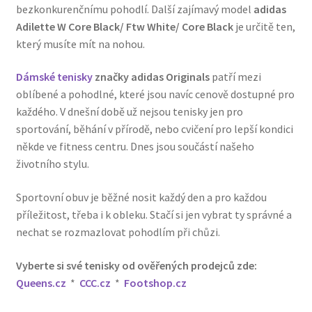
bezkonkurenčnímu pohodlí. Další zajímavý model
adidas
Adilette W Core Black/ Ftw White/ Core Black
je určitě ten,
který musíte mít na nohou.
Dámské tenisky
značky adidas Originals
patří mezi
oblíbené a pohodlné, které jsou navíc cenově dostupné pro
každého. V dnešní době už nejsou tenisky jen pro
sportování, běhání v přírodě, nebo cvičení pro lepší kondici
někde ve fitness centru. Dnes jsou součástí našeho
životního stylu.
Sportovní obuv je běžné nosit každý den a pro každou
příležitost, třeba i k obleku. Stačí si jen vybrat ty správné a
nechat se rozmazlovat pohodlím při chůzi.
Vyberte si své tenisky od ověřených prodejců zde:
Queens.cz
*
CCC.cz
*
Footshop.cz