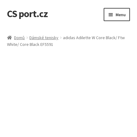
CS port.cz
Přeskočit
Přejít
Menu
na
k
navigaci
obsahu
Úvodní stránka
webu
Domů
Dámské tenisky
adidas Adilette W Core Black/ Ftw
White/ Core Black EF5591
Doprava a doba dodání
GDPR osobní údaje
Jak to funguje
Kontakt
Košík
Můj účet