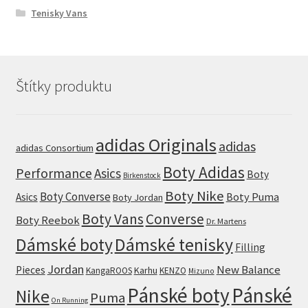
Tenisky Vans
Štítky produktu
adidas Originals
adidas
adidas Consortium
Boty Adidas
Performance
Asics
Boty
Birkenstock
Boty Nike
Boty Converse
Boty Puma
Asics
Boty Jordan
Boty Vans
Converse
Boty Reebok
Dr. Martens
Dámské boty
Dámské tenisky
Filling
Jordan
New Balance
Pieces
Karhu
KangaROOS
KENZO
Mizuno
Pánské boty
Pánské
Nike
Puma
On Running